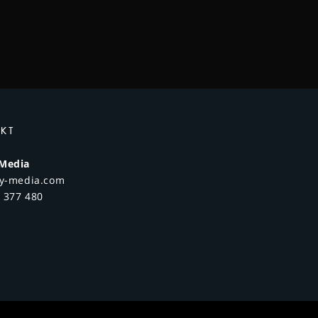
KT
 Media
ry-media.com
3 377 480