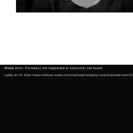
Videospelare
Media error: Format(s) not supported or source(s) not found
Ladda ner fil: https://www.fullstory-media.com/marknadsforing/wp-content/uploads/sites/2