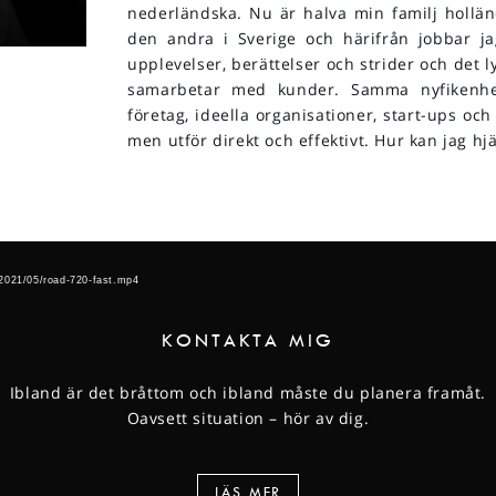
nederländska. Nu är halva min familj hollä
den andra i Sverige och härifrån jobbar jag
upplevelser, berättelser och strider och det 
samarbetar med kunder. Samma nyfikenhet
företag, ideella organisationer, start-ups och
men utför direkt och effektivt. Hur kan jag hj
/2021/05/road-720-fast.mp4
KONTAKTA MIG
Ibland är det bråttom och ibland måste du planera framåt.
Oavsett situation – hör av dig.
LÄS MER